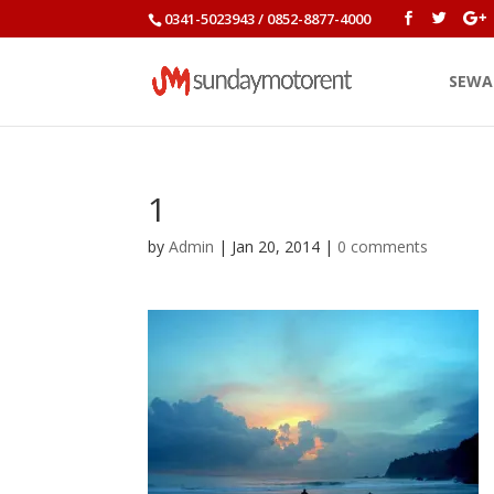
0341-5023943 / 0852-8877-4000
SEWA
1
by
Admin
|
Jan 20, 2014
|
0 comments