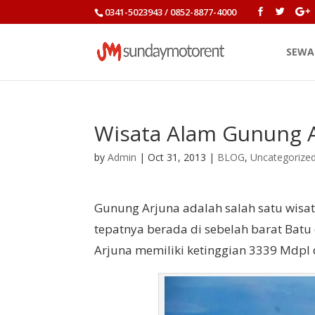
0341-5023943 / 0852-8877-4000
SEWA
Wisata Alam Gunung 
by
Admin
|
Oct 31, 2013
|
BLOG
,
Uncategorize
Gunung Arjuna adalah salah satu wisa
tepatnya berada di sebelah barat Bat
Arjuna memiliki ketinggian 3339 Mdp