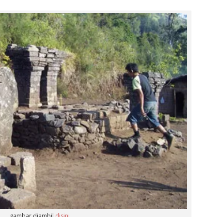
gambar diambil
disini