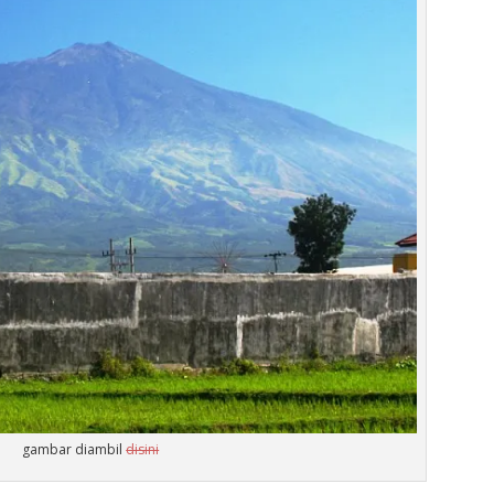
gambar diambil
disini