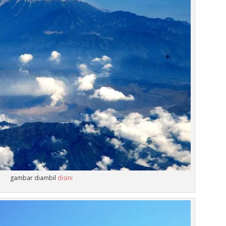
gambar diambil
disini