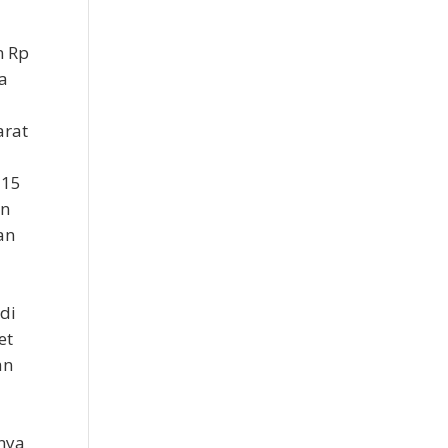
l
n Rp
a
arat
-15
an
an
di
et
an
snya