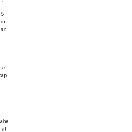
 5
gan
ban
lur
tap
jahe
ial