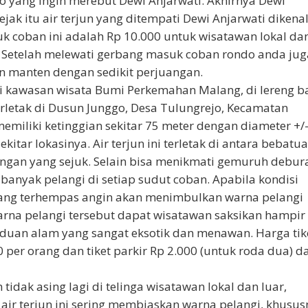
o yang ingin merebut Dewi Anjarwati. Akhirnya Dewi
ejak itu air terjun yang ditempati Dewi Anjarwati dikena
k coban ini adalah Rp 10.000 untuk wisatawan lokal da
 Setelah melewati gerbang masuk coban rondo anda jug
n manten dengan sedikit perjuangan.
 kawasan wisata Bumi Perkemahan Malang, di lereng b
rletak di Dusun Junggo, Desa Tulungrejo, Kecamatan
memiliki ketinggian sekitar 75 meter dengan diameter +/
itar lokasinya. Air terjun ini terletak di antara bebatu
nungan yang sejuk. Selain bisa menikmati gemuruh debur
 banyak pelangi di setiap sudut coban. Apabila kondisi
yang terhempas angin akan menimbulkan warna pelangi
na pelangi tersebut dapat wisatawan saksikan hampir 
paduan alam yang sangat eksotik dan menawan. Harga tik
 per orang dan tiket parkir Rp 2.000 (untuk roda dua) d
idak asing lagi di telinga wisatawan lokal dan luar,
ir terjun ini sering membiaskan warna pelangi, khusu