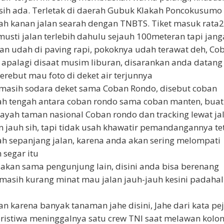
sih ada. Terletak di daerah Gubuk Klakah Poncokusumo
ah kanan jalan searah dengan TNBTS. Tiket masuk rata2
musti jalan terlebih dahulu sejauh 100meteran tapi jan
an udah di paving rapi, pokoknya udah terawat deh, Co
apalagi disaat musim liburan, disarankan anda datang
erebut mau foto di deket air terjunnya
 masih sodara deket sama Coban Rondo, disebut coban
ah tengah antara coban rondo sama coban manten, buat
ayah taman nasional Coban rondo dan tracking lewat ja
jauh sih, tapi tidak usah khawatir pemandangannya te
h sepanjang jalan, karena anda akan sering melompati
 segar itu
akan sama pengunjung lain, disini anda bisa berenang
masih kurang minat mau jalan jauh-jauh kesini padahal
n karena banyak tanaman jahe disini, Jahe dari kata pe
eristiwa meninggalnya satu crew TNI saat melawan kolon