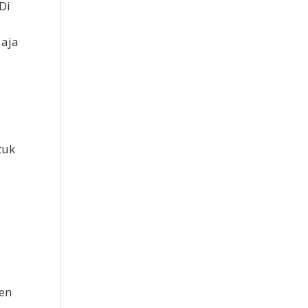
Di
 aja
tuk
ten