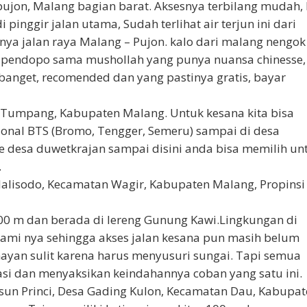
pujon, Malang bagian barat. Aksesnya terbilang mudah, 
i pinggir jalan utama, Sudah terlihat air terjun ini dari
nya jalan raya Malang – Pujon. kalo dari malang nengok
ada pendopo sama mushollah yang punya nuansa chinesse,
 banget, recomended dan yang pastinya gratis, bayar
 Tumpang, Kabupaten Malang. Untuk kesana kita bisa
ional BTS (Bromo, Tengger, Semeru) sampai di desa
e desa duwetkrajan sampai disini anda bisa memilih un
.
dalisodo, Kecamatan Wagir, Kabupaten Malang, Propinsi
 100 m dan berada di lereng Gunung Kawi.Lingkungan di
alami nya sehingga akses jalan kesana pun masih belum
mayan sulit karena harus menyusuri sungai. Tapi semua
asi dan menyaksikan keindahannya coban yang satu ini.
sun Princi, Desa Gading Kulon, Kecamatan Dau, Kabupa