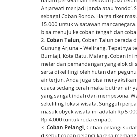
dalam perkelahian melawan Joko Lelon
Anjarwati menjadi janda atau ‘rondo’. S
sebagai Coban Rondo. Harga tiket masu
15.000 untuk wisatawan mancanegara.
bisa menuju ke coban tengah dan coba
Coban Talun,
Coban Talun berada di
Gunung Arjuna – Welirang. Tepatnya te
Bumiaji, Kota Batu, Malang. Coban ini 
meter dan pemandangan yang elok di sek
serta dikelilingi oleh hutan dan pegu
air terjun, Anda juga bisa menyaksikan
cuaca sedang cerah maka butiran air 
yang sangat indah dan mempesona. War
sekeliling lokasi wisata. Sungguh per
masuk obyek wisata ini adalah Rp 5.000
Rp 4.000 (untuk roda empat).
Coban Pelangi,
Coban pelangi sudah t
disebut coban pelangi karena memang a