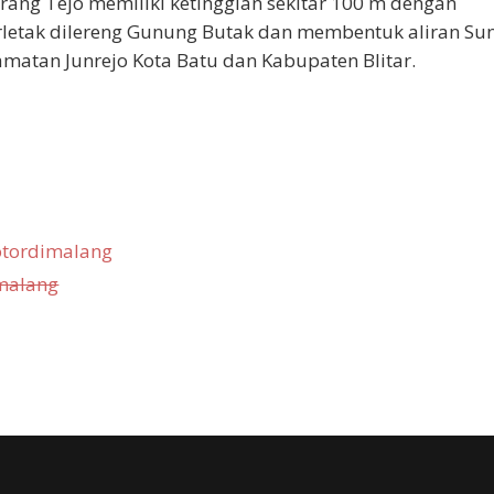
rang Tejo memiliki ketinggian sekitar 100 m dengan
 terletak dilereng Gunung Butak dan membentuk aliran Su
matan Junrejo Kota Batu dan Kabupaten Blitar.
tordimalang
malang