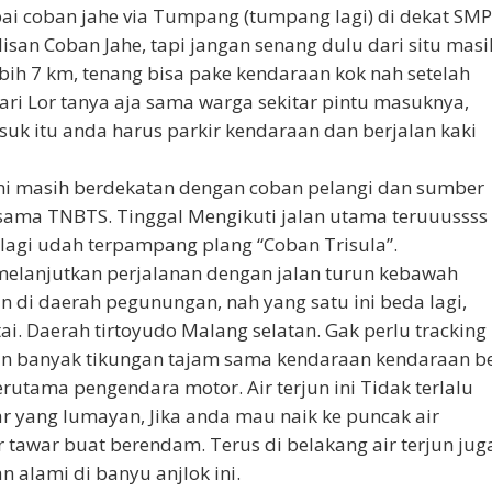
apai coban jahe via Tumpang (tumpang lagi) di dekat SM
an Coban Jahe, tapi jangan senang dulu dari situ masi
ih 7 km, tenang bisa pake kendaraan kok nah setelah
i Lor tanya aja sama warga sekitar pintu masuknya,
suk itu anda harus parkir kendaraan dan berjalan kaki
 ini masih berdekatan dengan coban pelangi dan sumber
 sama TNBTS. Tinggal Mengikuti jalan utama teruuussss
 lagi udah terpampang plang “Coban Trisula”.
melanjutkan perjalanan dengan jalan turun kebawah
un di daerah pegunungan, nah yang satu ini beda lagi,
tai. Daerah tirtoyudo Malang selatan. Gak perlu tracking
alan banyak tikungan tajam sama kendaraan kendaraan b
 terutama pengendara motor. Air terjun ini Tidak terlalu
bar yang lumayan, Jika anda mau naik ke puncak air
r tawar buat berendam. Terus di belakang air terjun jug
 alami di banyu anjlok ini.