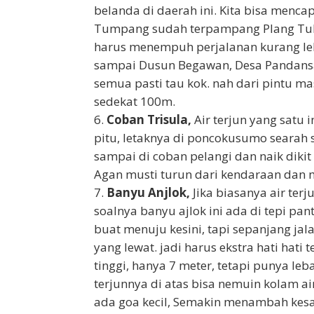
belanda di daerah ini. Kita bisa menc
Tumpang sudah terpampang Plang Tulis
harus menempuh perjalanan kurang leb
sampai Dusun Begawan, Desa Pandansar
semua pasti tau kok. nah dari pintu ma
sedekat 100m.
Coban Trisula,
Air terjun yang satu
pitu, letaknya di poncokusumo searah
sampai di coban pelangi dan naik dikit
Agan musti turun dari kendaraan dan 
Banyu Anjlok,
Jika biasanya air terj
soalnya banyu ajlok ini ada di tepi pan
buat menuju kesini, tapi sepanjang j
yang lewat. jadi harus ekstra hati hati
tinggi, hanya 7 meter, tetapi punya le
terjunnya di atas bisa nemuin kolam ai
ada goa kecil, Semakin menambah kesan