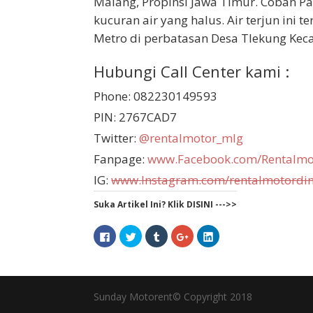
Malang, Propinsi Jawa Timur. Coban Pa
kucuran air yang halus. Air terjun ini
Metro di perbatasan Desa Tlekung Keca
Hubungi Call Center kami :
Phone: 082230149593
PIN: 2767CAD7
Twitter:
@rentalmotor_mlg
Fanpage:
www.Facebook.com/Rentalmo
IG:
www.Instagram.com/rentalmotordi
Suka Artikel Ini? Klik DISINI --->>
Click
Click
Click
Click
Click
to
to
to
to
to
share
share
share
share
share
on
on
on
on
on
Facebook
Twitter
Tumblr
Google+
LinkedIn
(Opens
(Opens
(Opens
(Opens
(Opens
in
in
in
in
in
new
new
new
new
new
Sunday Motorent© Copyright 2018
window)
window)
window)
window)
window)