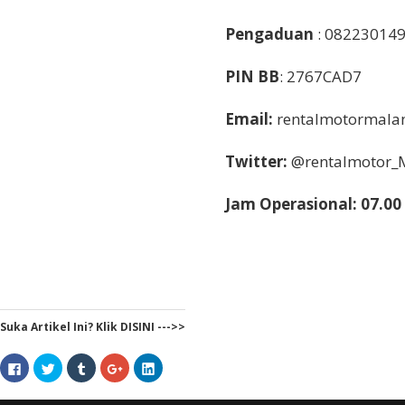
Pengaduan
: 082230149
PIN BB
: 2767CAD7
Email:
rentalmotormal
Twitter:
@rentalmotor_
Jam Operasional: 07.00 
Suka Artikel Ini? Klik DISINI --->>
Click
Click
Click
Click
Click
to
to
to
to
to
share
share
share
share
share
on
on
on
on
on