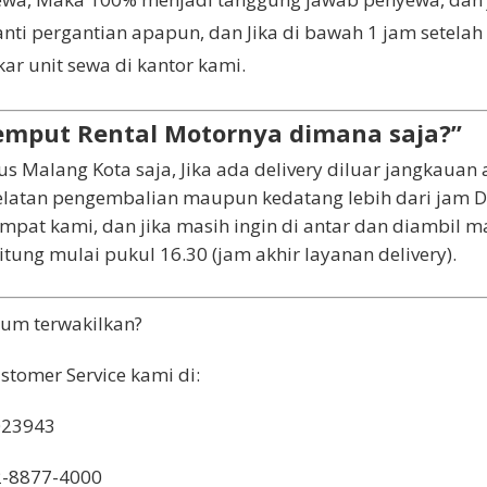
nti pergantian apapun, dan Jika di bawah 1 jam setelah
ar unit sewa di kantor kami.
emput Rental Motornya dimana saja?”
sus Malang Kota saja, Jika ada delivery diluar jangkaua
elatan pengembalian maupun kedatang lebih dari jam 
empat kami, dan jika masih ingin di antar dan diambil
tung mulai pukul 16.30 (jam akhir layanan delivery).
lum terwakilkan?
tomer Service kami di:
023943
-8877-4000