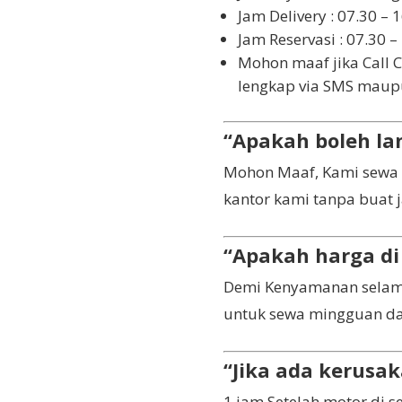
Jam Delivery : 07.30 – 
Jam Reservasi : 07.30 –
Mohon maaf jika Call C
lengkap via SMS maupu
“Apakah boleh la
Mohon Maaf, Kami sewa m
kantor kami tanpa buat j
“Apakah harga di 
Demi Kenyamanan selama 
untuk sewa mingguan da
“Jika ada kerusa
1 jam Setelah motor di 