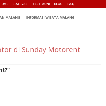
HOME
RESERVASI
TESTIMONI
BLOG
F.A.Q
PAN MALANG
INFORMASI WISATA MALANG
tor di Sunday Motorent
nt?”