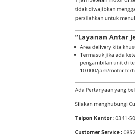
tidak diwajibkan mengga
persilahkan untuk menuk
“Layanan Antar J
Area delivery kita khu
Termasuk jika ada ket
pengambilan unit di t
10.000/jam/motor terhi
Ada Pertanyaan yang be
Silakan menghubungi Cus
Telpon Kantor
: 0341-5
Customer Service :
0852