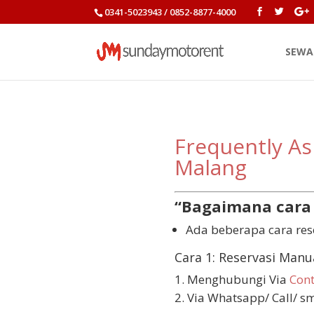
0341-5023943 / 0852-8877-4000
SEWA
Frequently A
Malang
“Bagaimana cara 
Ada beberapa cara res
Cara 1: Reservasi Manu
Menghubungi Via
Cont
Via
Whatsapp/ Call/ s