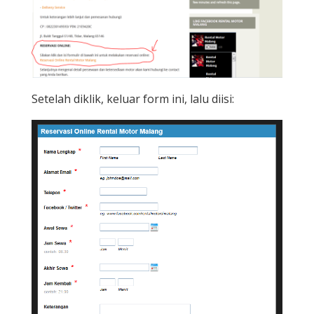
Setelah diklik, keluar form ini, lalu diisi: