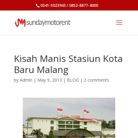
0341-5023943 / 0852-8877-4000
Kisah Manis Stasiun Kota
Baru Malang
by
Admin
|
May 9, 2013
|
BLOG
|
2 comments