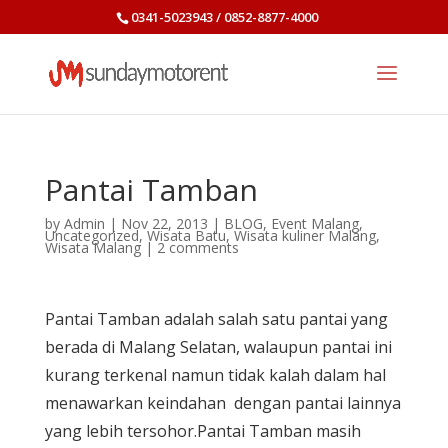
0341-5023943 / 0852-8877-4000
Pantai Tamban
by
Admin
|
Nov 22, 2013
|
BLOG
,
Event Malang
,
Uncategorized
,
Wisata Batu
,
Wisata kuliner Malang
,
Wisata Malang
|
2 comments
Pantai Tamban adalah salah satu pantai yang
berada di Malang Selatan, walaupun pantai ini
kurang terkenal namun tidak kalah dalam hal
menawarkan keindahan dengan pantai lainnya
yang lebih tersohor.Pantai Tamban masih