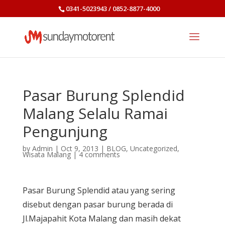
0341-5023943 / 0852-8877-4000
Pasar Burung Splendid
Malang Selalu Ramai
Pengunjung
by
Admin
|
Oct 9, 2013
|
BLOG
,
Uncategorized
,
Wisata Malang
|
4 comments
Pasar Burung Splendid atau yang sering
disebut dengan pasar burung berada di
Jl.Majapahit Kota Malang dan masih dekat