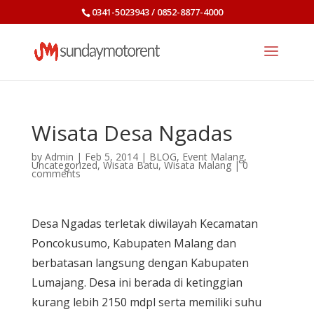
0341-5023943 / 0852-8877-4000
Wisata Desa Ngadas
by
Admin
|
Feb 5, 2014
|
BLOG
,
Event Malang
,
Uncategorized
,
Wisata Batu
,
Wisata Malang
|
0
comments
Desa Ngadas terletak diwilayah Kecamatan
Poncokusumo, Kabupaten Malang dan
berbatasan langsung dengan Kabupaten
Lumajang. Desa ini berada di ketinggian
kurang lebih 2150 mdpl serta memiliki suhu