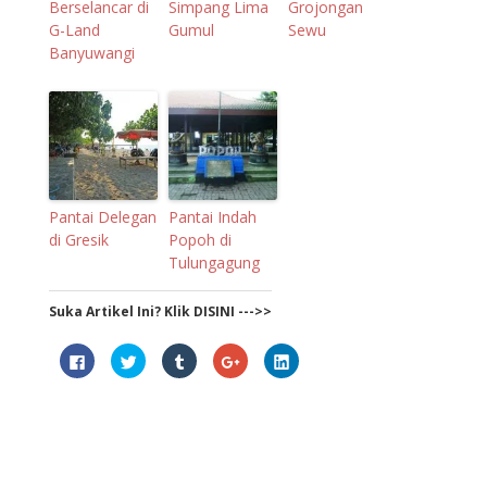
Berselancar di
Simpang Lima
Grojongan
G-Land
Gumul
Sewu
Banyuwangi
Pantai Delegan
Pantai Indah
di Gresik
Popoh di
Tulungagung
Suka Artikel Ini? Klik DISINI --->>
C
C
C
C
C
l
l
l
l
l
i
i
i
i
i
c
c
c
c
c
k
k
k
k
k
t
t
t
t
t
o
o
o
o
o
s
s
s
s
s
h
h
h
h
h
a
a
a
a
a