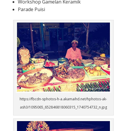
Workshop Gamelan Keramik
Parade Puisi
https://fbcdn-sphotos-h-a.akamaihd.net/hphotos-ak-
ash3/1095065_652846818060315_1740754732_n.jpg