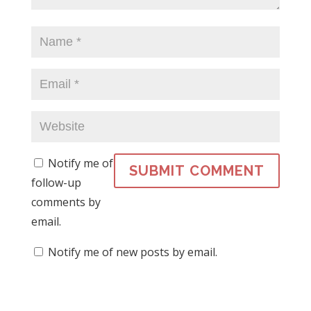
n
d
o
d
n
d
o
w
o
d
o
w
)
w
o
w
)
)
w
)
)
Notify me of
follow-up
comments by
email.
Notify me of new posts by email.