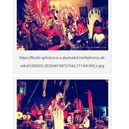
https://fbcdn-sphotos-e-a.akamaihd.net/hphotos-ak-
ash4/1003020_652846194727044_711941909_n.jpg