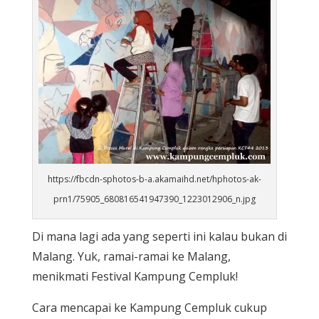
https://fbcdn-sphotos-b-a.akamaihd.net/hphotos-ak-
prn1/75905_680816541947390_1223012906_n.jpg
Di mana lagi ada yang seperti ini kalau bukan di
Malang. Yuk, ramai-ramai ke Malang,
menikmati Festival Kampung Cempluk!
Cara mencapai ke Kampung Cempluk cukup