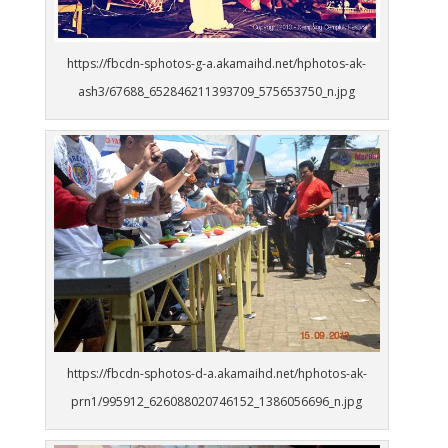
https://fbcdn-sphotos-g-a.akamaihd.net/hphotos-ak-
ash3/67688_652846211393709_575653750_n.jpg
https://fbcdn-sphotos-d-a.akamaihd.net/hphotos-ak-
prn1/995912_626088020746152_1386056696_n.jpg