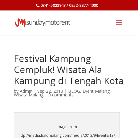
0341-5023943 / 0852-8877-4000
Festival Kampung
Cempluk! Wisata Ala
Kampung di Tengah Kota
by
Admin
|
Sep 22, 2013
|
BLOG
,
Event Malang
,
Wisata Malang
|
0 comments
Image from
http://media.halomalang.com/media/2013/9/Events/13/