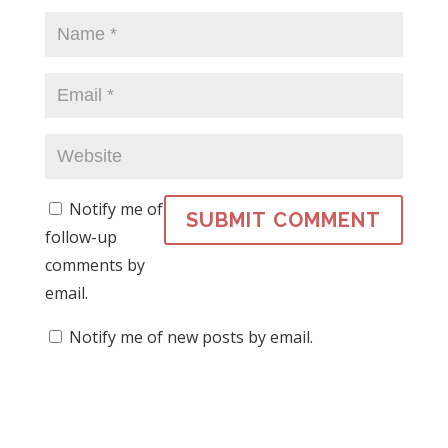
o
w
)
w
o
w
)
)
w
)
)
Notify me of
follow-up
comments by
email.
Notify me of new posts by email.