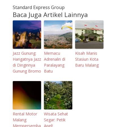
Standard Express Group
Baca Juga Artikel Lainnya
Jazz Gunung:
Memacu
Kisah Manis
Hangatnya Jazz
Adrenalin di
Stasiun Kota
di Dinginnya
Paralayang
Baru Malang
Gunung Bromo
Batu
Rental Motor
Wisata Sehat
Malang
Segar: Petik
Mempersemba
Apel!