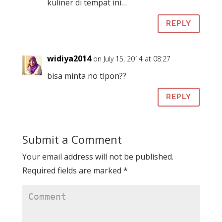
kuliner di tempat ini…
w
w
i
w
w
w
i
n
i
w
i
n
d
n
i
n
d
o
d
n
REPLY
d
o
w
o
d
o
w
)
w
o
w
)
)
w
)
)
widiya2014
on July 15, 2014 at 08:27
bisa minta no tlpon??
REPLY
Submit a Comment
Your email address will not be published.
Required fields are marked
*