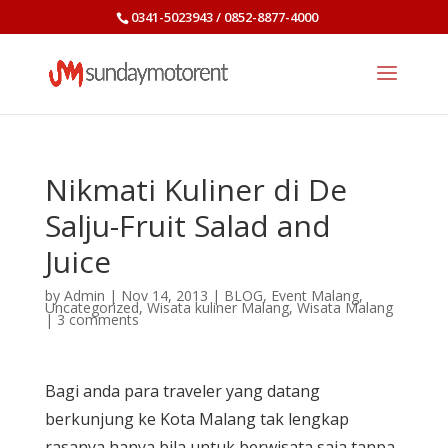
0341-5023943 / 0852-8877-4000
Nikmati Kuliner di De
Salju-Fruit Salad and
Juice
by
Admin
|
Nov 14, 2013
|
BLOG
,
Event Malang
,
Uncategorized
,
Wisata kuliner Malang
,
Wisata Malang
|
3 comments
Bagi anda para traveler yang datang
berkunjung ke Kota Malang tak lengkap
rasanya hanya bila untuk berwisata saja tanpa