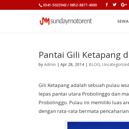
0341-5023943 / 0852-8877-4000
SEWA
Pantai Gili Ketapang 
by
Admin
|
Apr 28, 2014
|
BLOG
,
Uncategorize
Gili Ketapang adalah sebuah pulau wsa
lepas pantai utara Probolinggo dan m
Probolinggo. Pulau ini memiliki luas a
dengan rata-rata bermata pencaharian