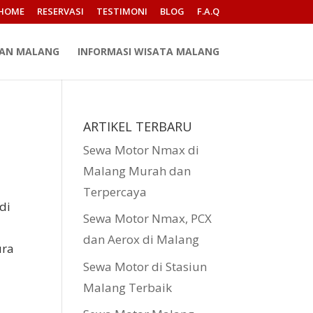
HOME
RESERVASI
TESTIMONI
BLOG
F.A.Q
PAN MALANG
INFORMASI WISATA MALANG
ARTIKEL TERBARU
Sewa Motor Nmax di
Malang Murah dan
Terpercaya
di
Sewa Motor Nmax, PCX
dan Aerox di Malang
ura
Sewa Motor di Stasiun
Malang Terbaik