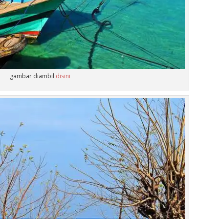
gambar diambil
disini