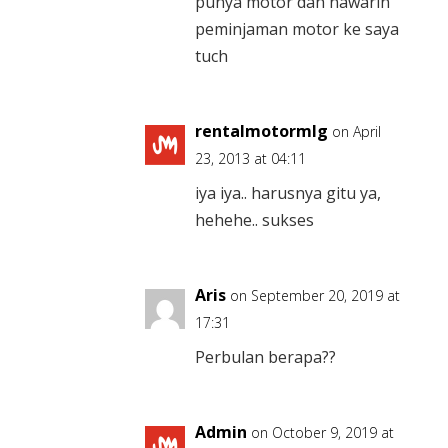
punya motor dah nawarin
peminjaman motor ke saya
tuch
rentalmotormlg
on April
23, 2013 at 04:11
iya iya.. harusnya gitu ya,
hehehe.. sukses
Aris
on September 20, 2019 at
17:31
Perbulan berapa??
Admin
on October 9, 2019 at