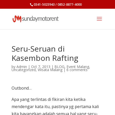
0341-5023943 / 0852-8877-4000
Seru-Seruan di
Kasembon Rafting
by
Admin
|
Oct 7, 2013
|
BLOG
,
Event Malang
,
Uncategorized
,
Wisata Malang
|
6 comments
Outbond…
Apa yang terlintas di fikiran kita ketika
mendengar kata itu, pastinya yg pertama kali
kita bayangkan adalah semua hal yang seru-