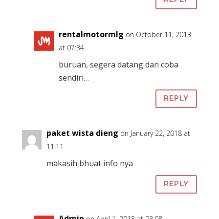
rentalmotormlg
on October 11, 2013
at 07:34
buruan, segera datang dan coba
sendiri…
REPLY
paket wista dieng
on January 22, 2018 at
11:11
makasih bhuat info nya
REPLY
Admin
on April 1, 2018 at 03:08