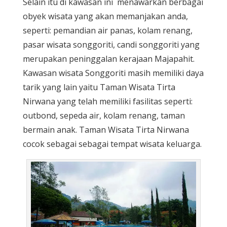
Selain itu di kawasan ini menawarkan berbagai
obyek wisata yang akan memanjakan anda,
seperti: pemandian air panas, kolam renang,
pasar wisata songgoriti, candi songgoriti yang
merupakan peninggalan kerajaan Majapahit.
Kawasan wisata Songgoriti masih memiliki daya
tarik yang lain yaitu Taman Wisata Tirta
Nirwana yang telah memiliki fasilitas seperti:
outbond, sepeda air, kolam renang, taman
bermain anak. Taman Wisata Tirta Nirwana
cocok sebagai sebagai tempat wisata keluarga.