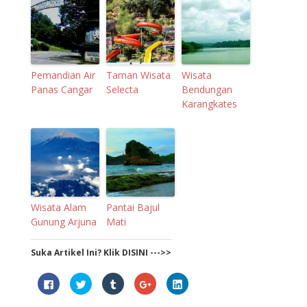
Pemandian Air
Taman Wisata
Wisata
Panas Cangar
Selecta
Bendungan
Karangkates
Wisata Alam
Pantai Bajul
Gunung Arjuna
Mati
Suka Artikel Ini? Klik DISINI --->>
C
C
C
C
C
l
l
l
l
l
i
i
i
i
i
c
c
c
c
c