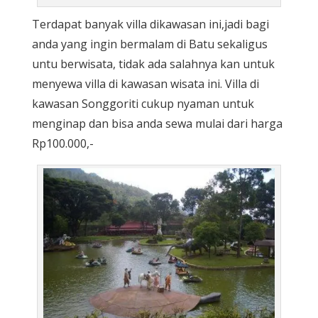
Terdapat banyak villa dikawasan ini,jadi bagi
anda yang ingin bermalam di Batu sekaligus
untu berwisata, tidak ada salahnya kan untuk
menyewa villa di kawasan wisata ini. Villa di
kawasan Songgoriti cukup nyaman untuk
menginap dan bisa anda sewa mulai dari harga
Rp100.000,-