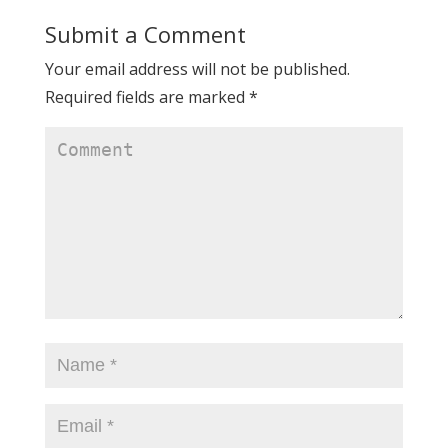
Submit a Comment
Your email address will not be published.
Required fields are marked
*