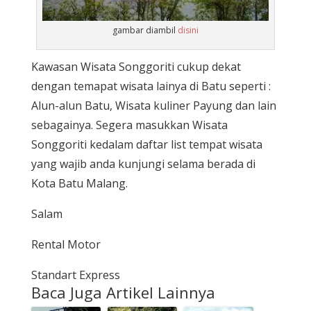
gambar diambil
disini
Kawasan Wisata Songgoriti cukup dekat
dengan temapat wisata lainya di Batu seperti :
Alun-alun Batu, Wisata kuliner Payung dan lain
sebagainya. Segera masukkan Wisata
Songgoriti kedalam daftar list tempat wisata
yang wajib anda kunjungi selama berada di
Kota Batu Malang.
Salam
Rental Motor
Standart Express
Baca Juga Artikel Lainnya