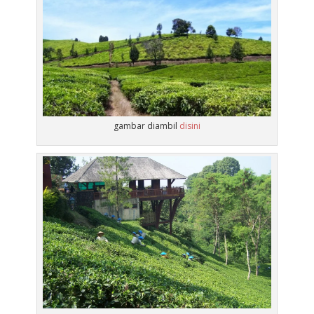
gambar diambil
disini