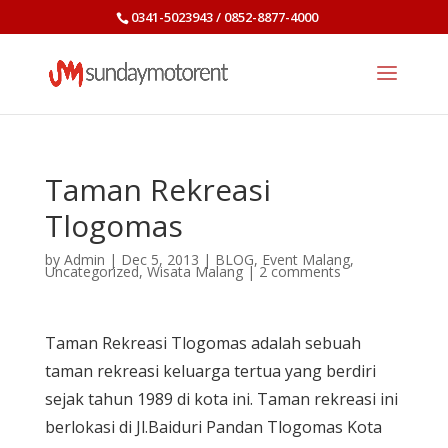
0341-5023943 / 0852-8877-4000
Taman Rekreasi
Tlogomas
by
Admin
|
Dec 5, 2013
|
BLOG
,
Event Malang
,
Uncategorized
,
Wisata Malang
|
2 comments
Taman Rekreasi Tlogomas adalah sebuah
taman rekreasi keluarga tertua yang berdiri
sejak tahun 1989 di kota ini. Taman rekreasi ini
berlokasi di Jl.Baiduri Pandan Tlogomas Kota