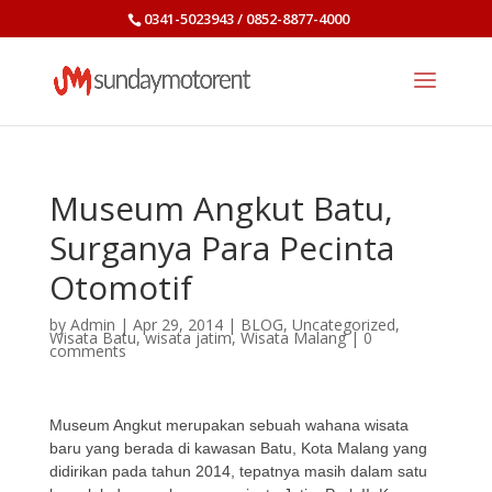
0341-5023943 / 0852-8877-4000
Museum Angkut Batu,
Surganya Para Pecinta
Otomotif
by
Admin
|
Apr 29, 2014
|
BLOG
,
Uncategorized
,
Wisata Batu
,
wisata jatim
,
Wisata Malang
|
0
comments
Museum Angkut merupakan sebuah wahana wisata
baru yang berada di kawasan Batu, Kota Malang yang
didirikan pada tahun 2014, tepatnya masih dalam satu