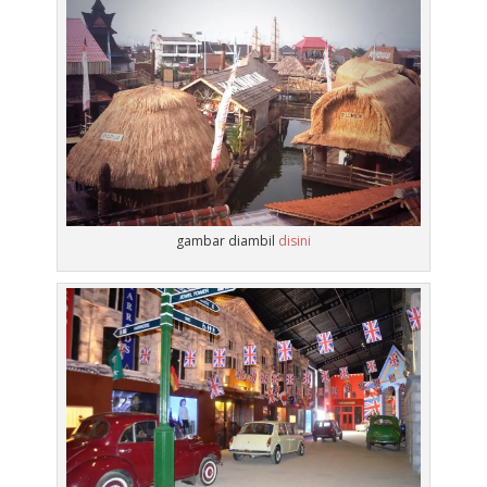
gambar diambil
disini