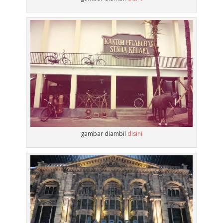
gambar diambil
disini