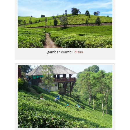
gambar diambil
disini