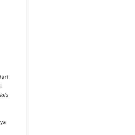
dari
i
lalu
nya