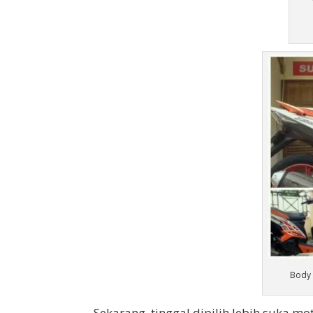
Body 
Sekarang, tinggal dipilih lebih suka 