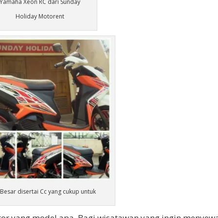
Yamaha Xeon RC dari Sunday
Holiday Motorent
Besar disertai Cc yang cukup untuk
motor yang model apa. Bagi wisatawan yang ingin menyew