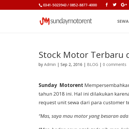
0341-5023943 / 0852-8877-4000
SEWA
Stock Motor Terbaru 
by
Admin
|
Sep 2, 2016
|
BLOG
|
0 comments
Sunday Motorent
Mempersembahkan P
tahun 2018 ini. Hal ini dilakukan kare
request unit sewa dari para customer te
“Mas, saya mau motor yang besaran ada