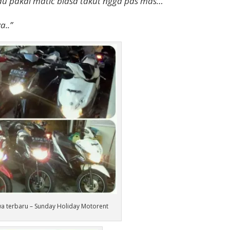
au pakai matic biasa takut ngga pas mas…”
a..”
wa terbaru – Sunday Holiday Motorent