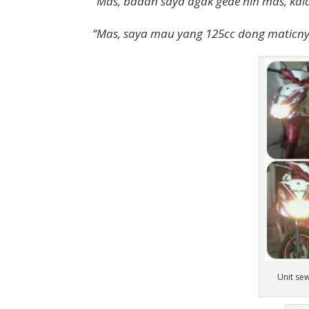
“Mas, badan saya agak gede nih mas, kal
“Mas, saya mau yang 125cc dong maticny
Unit se