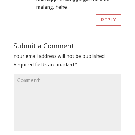
w
i
n
i
w
malang, hehe..
i
n
d
n
i
n
d
o
d
n
d
o
w
o
d
o
w
)
w
o
REPLY
w
)
)
w
)
)
Submit a Comment
Your email address will not be published.
Required fields are marked
*