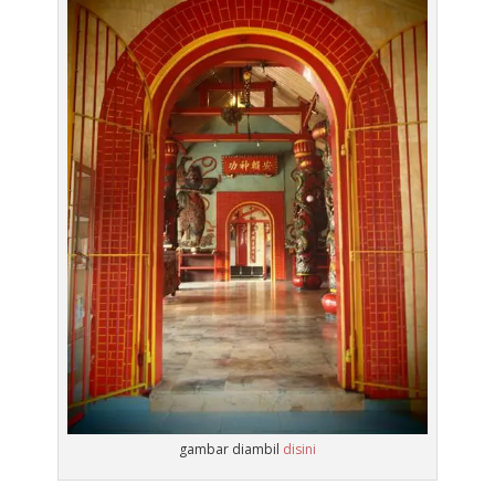
gambar diambil
disini