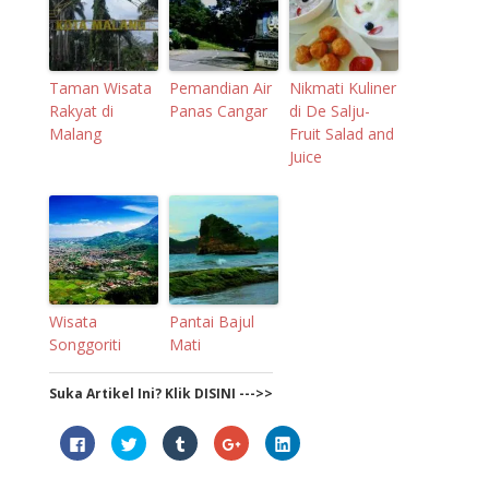
Taman Wisata
Pemandian Air
Nikmati Kuliner
Rakyat di
Panas Cangar
di De Salju-
Malang
Fruit Salad and
Juice
Wisata
Pantai Bajul
Songgoriti
Mati
Suka Artikel Ini? Klik DISINI --->>
C
C
C
C
C
l
l
l
l
l
i
i
i
i
i
c
c
c
c
c