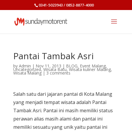
0341-5023943 / 0852-8877-4000
Pantai Tambak Asri
by
Admin
|
Nov 11, 2013
|
BLOG
,
Event Malang
,
Uncategorized
,
Wisata Batu
,
Wisata kuliner Malang
,
Wisata Malang
|
3 comments
Salah satu dari jajaran pantai di Kota Malang
yang menjadi tempat wisata adalah Pantai
Tambak Asri. Pantai ini masih memiliki status
perawan alias masih alami dan pantai ini
memiliki sesuatu yang unik yaitu pantai ini