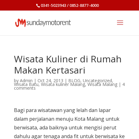
0341-5023943 / 0852-8877-4000
Wisata Kuliner di Rumah
Makan Kertasari
by
Admin
|
Oct 24, 2013
|
BLOG
,
Uncategorized
,
Wisata Batu
,
Wisata kuliner Malang
,
Wisata Malang
|
4
comments
Bagi para wisatawan yang lelah dan lapar
dalam perjalanan menuju Kota Malang untuk
berwisata, ada baiknya untuk mengisi perut
dahulu agar tenaga anda fit untuk berwisata ke